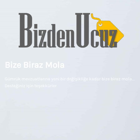
Bize Biraz Mola
Gümrük mevzuatlarına yeni bir değişikliğe kadar bize biraz mola...
Desteğiniz için teşekkürler