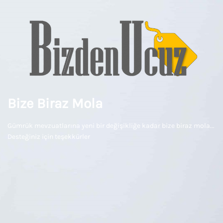
Bize Biraz Mola
Gümrük mevzuatlarına yeni bir değişikliğe kadar bize biraz mola...
Desteğiniz için teşekkürler