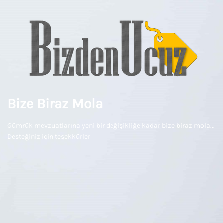
Bize Biraz Mola
Gümrük mevzuatlarına yeni bir değişikliğe kadar bize biraz mola...
Desteğiniz için teşekkürler