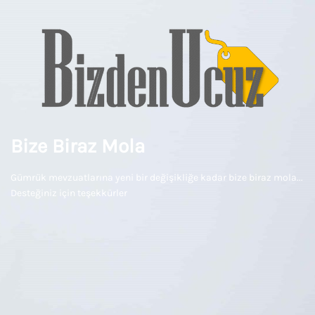
Bize Biraz Mola
Gümrük mevzuatlarına yeni bir değişikliğe kadar bize biraz mola...
Desteğiniz için teşekkürler