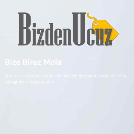
Bize Biraz Mola
Gümrük mevzuatlarına yeni bir değişikliğe kadar bize biraz mola...
Desteğiniz için teşekkürler